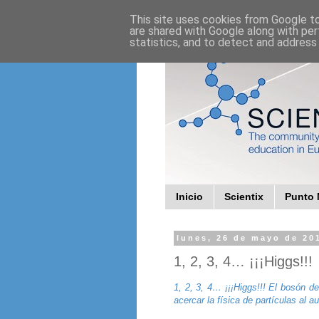
This site uses cookies from Google to 
are shared with Google along with per
statistics, and to detect and address
Inicio
Scientix
Punto 
lunes, 26 de mayo de 20
1, 2, 3, 4… ¡¡¡Higgs!!!
1, 2, 3, 4… ¡¡¡Higgs!!! El bosón d
acercar la física de partículas al au