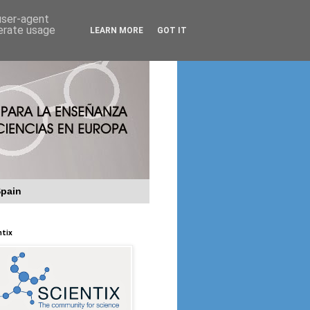
 user-agent
nerate usage
LEARN MORE
GOT IT
Spain
ntix