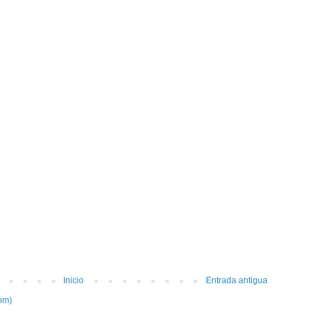
Inicio
Entrada antigua
om)