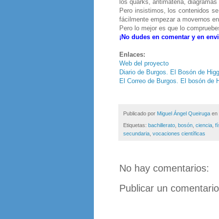
los quarks, antimateria, diagramas
Pero insistimos, los contenidos se
fácilmente empezar a movernos en e
Pero lo mejor es que lo compruebe
¡No dudes en comentar y en envi
Enlaces:
Web del proyecto
Diario de Burgos. El Bosón de Higg
El Correo de Burgos. El bosón de H
Publicado por
Miguel Ángel Queiruga
en
Etiquetas:
bachillerato
,
bosón
,
ciencia
,
f
secundaria
,
vocaciones científicas
No hay comentarios:
Publicar un comentario