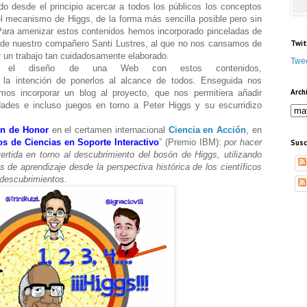
do desde el principio acercar a todos los públicos los conceptos
l mecanismo de Higgs, de la forma más sencilla posible pero sin
. Para amenizar estos contenidos hemos incorporado pinceladas de
Twit
es de nuestro compañero Santi Lustres, al que no nos cansamos de
r un trabajo tan cuidadosamente elaborado.
Twee
n el diseño de una Web con estos contenidos,
 la intención de ponerlos al alcance de todos. Enseguida nos
Arch
os incorporar un blog al proyecto, que nos permitiera añadir
dades e incluso juegos en torno a Peter Higgs y su escurridizo
n de Honor
en el certamen internacional
Ciencia en Acción
, en
os de Ciencias en Soporte Interactivo
” (Premio IBM):
por hacer
Susc
ertida en torno al descubrimiento del bosón de Higgs, utilizando
s de aprendizaje desde la perspectiva histórica de los científicos
 descubrimientos
.