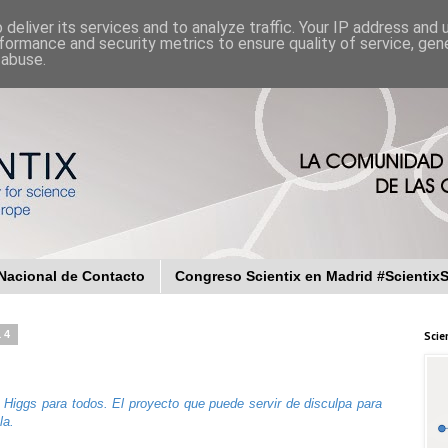
deliver its services and to analyze traffic. Your IP address and
formance and security metrics to ensure quality of service, ge
 abuse.
Nacional de Contacto
Congreso Scientix en Madrid #Scientix
14
Scie
e Higgs para todos. El proyecto que puede servir de disculpa para
la.