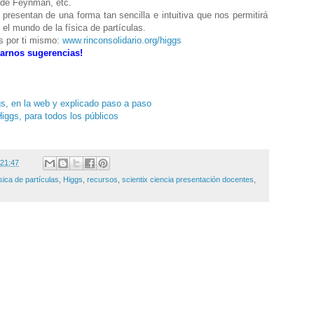
 de Feynman, etc.
 presentan de una forma tan sencilla e intuitiva que nos permitirá
l mundo de la física de partículas.
s por ti mismo:
www.rinconsolidario.org/higgs
arnos sugerencias!
s, en la web y explicado paso a paso
iggs, para todos los públicos
21:47
ísica de partículas
,
Higgs
,
recursos
,
scientix ciencia presentación docentes
,