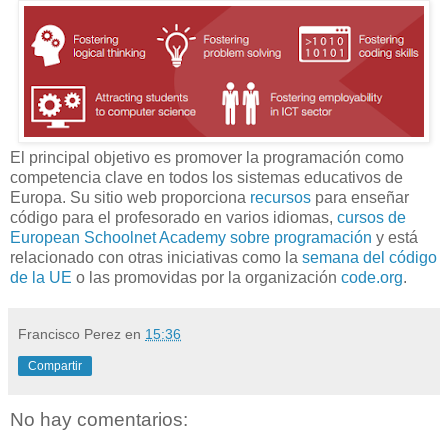
El principal objetivo es promover la programación como
competencia clave en todos los sistemas educativos de
Europa. Su sitio web proporciona
recursos
para enseñar
código para el profesorado en varios idiomas,
cursos de
European Schoolnet Academy sobre programación
y está
relacionado con otras iniciativas como la
semana del código
de la UE
o las promovidas por la organización
code.org
.
Francisco Perez
en
15:36
Compartir
No hay comentarios: