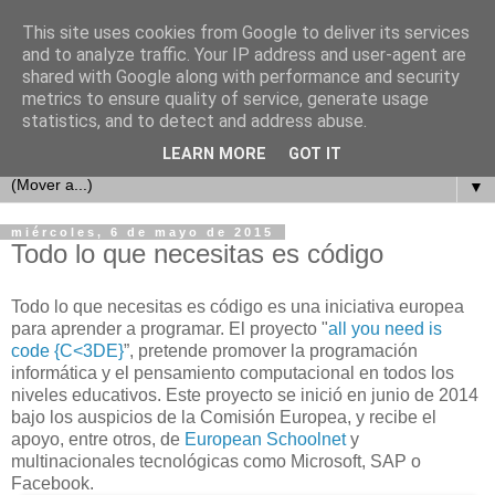
This site uses cookies from Google to deliver its services
and to analyze traffic. Your IP address and user-agent are
shared with Google along with performance and security
metrics to ensure quality of service, generate usage
statistics, and to detect and address abuse.
LEARN MORE
GOT IT
▼
miércoles, 6 de mayo de 2015
Todo lo que necesitas es código
Todo lo que necesitas es código es una iniciativa europea
para aprender a programar. El proyecto "
all you need is
code {C<3DE}
”, pretende promover la programación
informática y el pensamiento computacional en todos los
niveles educativos. Este proyecto se inició en junio de 2014
bajo los auspicios de la Comisión Europea, y recibe el
apoyo, entre otros, de
European Schoolnet
y
multinacionales tecnológicas como Microsoft, SAP o
Facebook.